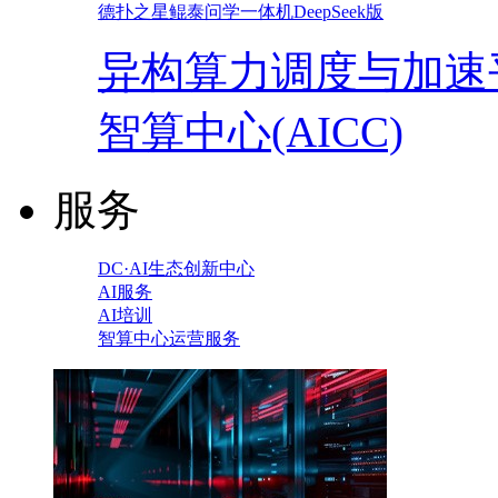
德扑之星鲲泰问学一体机DeepSeek版
异构算力调度与加速
智算中心(AICC)
服务
DC·AI生态创新中心
AI服务
AI培训
智算中心运营服务